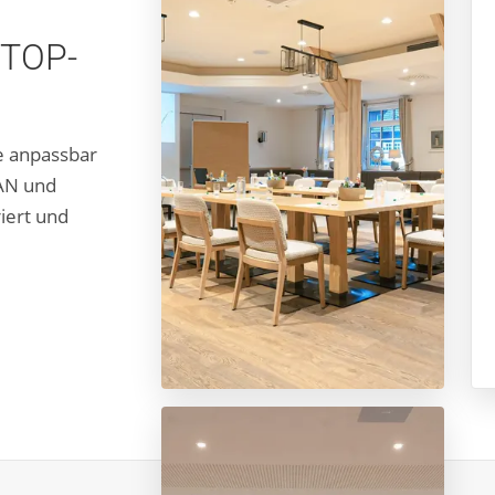
 TOP-
se anpassbar
AN und
iert und