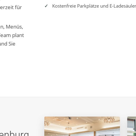
Kostenfreie Parkplätze und E-Ladesäule
erzeit für
en, Menüs,
Team plant
und Sie
denburg