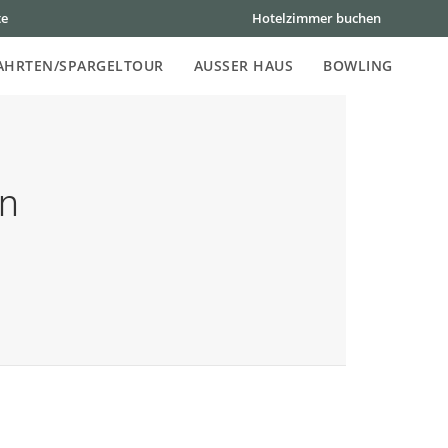
te
Hotelzimmer buchen
AHRTEN/SPARGELTOUR
AUSSER HAUS
BOWLING
en