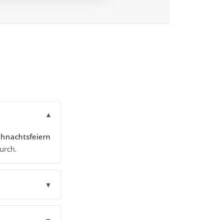
▾
ihnachtsfeiern
urch.
▾